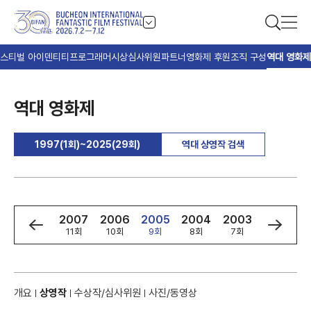
스티벌 아이덴티티
프로그래머
시상
심사위원
파트너
영화제 후원
조직 구성
역대 영화제
역대 영화제
1997(1회)~2025(29회)
역대 상영작 검색
9
2008
2007
2006
2005
2004
2003
2002
회
12회
11회
10회
9회
8회
7회
6회
개요
상영작
수상작/심사위원
사진/동영상