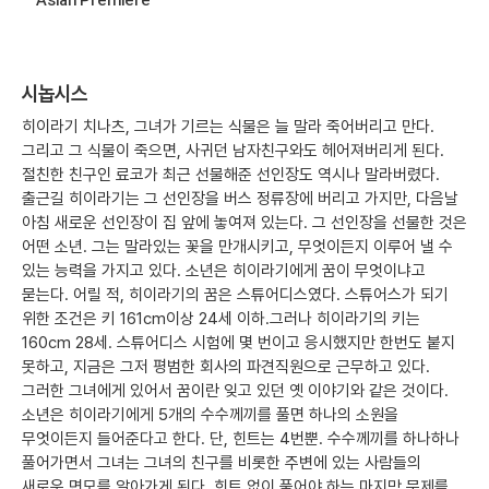
시놉시스
히이라기 치나츠, 그녀가 기르는 식물은 늘 말라 죽어버리고 만다.
그리고 그 식물이 죽으면, 사귀던 남자친구와도 헤어져버리게 된다.
절친한 친구인 료코가 최근 선물해준 선인장도 역시나 말라버렸다.
출근길 히이라기는 그 선인장을 버스 정류장에 버리고 가지만, 다음날
아침 새로운 선인장이 집 앞에 놓여져 있는다. 그 선인장을 선물한 것은
어떤 소년. 그는 말라있는 꽃을 만개시키고, 무엇이든지 이루어 낼 수
있는 능력을 가지고 있다. 소년은 히이라기에게 꿈이 무엇이냐고
묻는다. 어릴 적, 히이라기의 꿈은 스튜어디스였다. 스튜어스가 되기
위한 조건은 키 161cm이상 24세 이하.그러나 히이라기의 키는
160cm 28세. 스튜어디스 시험에 몇 번이고 응시했지만 한번도 붙지
못하고, 지금은 그저 평범한 회사의 파견직원으로 근무하고 있다.
그러한 그녀에게 있어서 꿈이란 잊고 있던 옛 이야기와 같은 것이다.
소년은 히이라기에게 5개의 수수께끼를 풀면 하나의 소원을
무엇이든지 들어준다고 한다. 단, 힌트는 4번뿐. 수수께끼를 하나하나
풀어가면서 그녀는 그녀의 친구를 비롯한 주변에 있는 사람들의
새로운 면모를 알아가게 된다. 힌트 없이 풀어야 하는 마지막 문제를