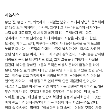
시놉시스
좋은 집, 좋은 가족, 화목하기 그지없는 분위기 속에서 당연히 행복해야
할 12살 꼬마 여자아이, 아사히. 그러나 그녀는 “판도라의 상자”라는
그림책에 매료되고, 이 세상엔 희망 따위는 존재하지 않는다고
생각하여, 스스로 달려오는 차에 뛰어들어 자살을 시도한다. 한편,
오사와, 케이고, 로디, 마루라는 4명의 사내들은 트럭을 몰며 도쿄를
누비고 다닌다. 그 트럭의 안에는 그들이 납치한 어느 회사의 사장인
중년 남자와 젊은 여자, 그리고 여고생이 갇혀있다. 그 사내들은 납치된
사람들의 몸값을 요구하지도 않고, 그저 그들을 납치했다는 사실을
즐긴다. 바다를 향하던 그들의 트럭은 예상치 못하게 급정거를 하게
된다. 멈춰진 트럭 앞에 나타난 것은 하얀 피리를 들고 있는 중년 남자.
그는 직장을 잃고 가족에게도 버림을 받은 후, 노여움에 정신 이상을
일으킨 자이다. 그의 등장으로 인해 트럭 안은 대혼란이 일어난다.
자살을 시도했던 아사히는 과연 어떻게 되는 것일까? 아사히와 트럭은
무슨 관계가 있는 것일까? 영화의 주무대인 트럭 안에는 탐욕, 슬픔,
노여움, 불안감, 배신감 등 인간의 복잡한 감정이 넘쳐흐른다. 그것은
마치 판도라의 상자-인간의 더러운 마음이 가득 차있는-와도 같다.
영화 속 아사히는 말한다. “아름다운 상자 속에는 더러운 것들이 가득