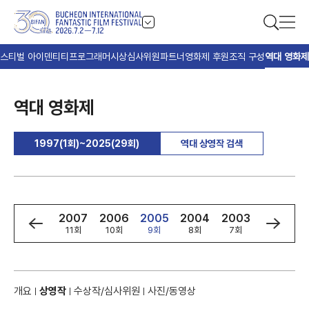
스티벌 아이덴티티
프로그래머
시상
심사위원
파트너
영화제 후원
조직 구성
역대 영화제
역대 영화제
1997(1회)~2025(29회)
역대 상영작 검색
9
2008
2007
2006
2005
2004
2003
2002
회
12회
11회
10회
9회
8회
7회
6회
개요
상영작
수상작/심사위원
사진/동영상