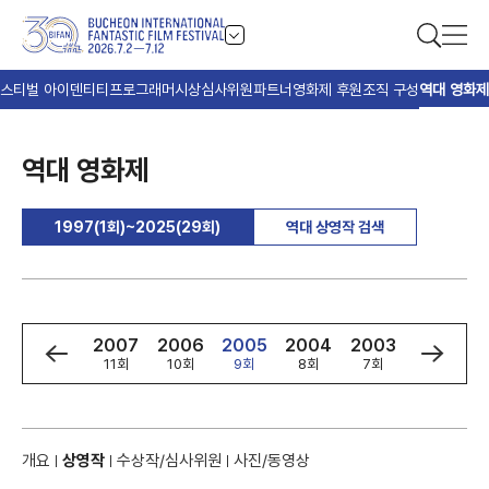
스티벌 아이덴티티
프로그래머
시상
심사위원
파트너
영화제 후원
조직 구성
역대 영화제
역대 영화제
1997(1회)~2025(29회)
역대 상영작 검색
9
2008
2007
2006
2005
2004
2003
2002
회
12회
11회
10회
9회
8회
7회
6회
개요
상영작
수상작/심사위원
사진/동영상