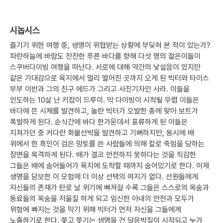
시놉시스
즐기기 위한 여행 중, 생명이 위협받는 상황에 부딪혀 본 적이 있는가?
파란하늘에 바람도 잔잔한 푸른 바다를 향해 다섯 명의 젊은이들이
스쿠버다이빙 여행을 떠난다. 서로에 대해 약간의 낯설음이 있지만
같은 기대감으로 육지에서 멀리 떨어진 곳까지 오게 된 빅터와 타이스
부부 이반과 그의 친구 에드가 그리고 사진기자인 사라. 이들을
인도하는 10살 난 키잡이 드루이. 막 다이빙이 시작될 무렵 이들은
바다에 뜬 시체를 발견하고, 놀란 빅터가 오발한 총에 맞아 보트가
폭발하게 된다. 순식간에 바다 한가운데서 표류하게 된 이들은
지쳐가던 중 커다란 화물선박을 발견하고 기뻐하지만, 동시에 배
위에서 한 흑인이 검은 망토를 쓴 사람들에 의해 칼로 죽임을 당하는
장면을 목격하게 된다. 배가 결코 안전하지 못하다는 것을 직감한
그들은 배에 숨어들어가 육지에 도착할 때까지 숨어있기로 한다. 이제
생명을 담보한 이 모험에 더 이상 선택의 여지가 없다. 선원들에게
자신들의 존재가 탄로 날 위기에 빠져갈 수록 그들은 스스로의 목숨과
동료들의 목숨을 저울질 하게 되고 임신한 아내의 안전과 모두가
위험에 빠지는 것을 막기 위해 빅터가 먼저 자신을 그들에게
노출하기로 한다. 쫓고 쫒기는 생명을 건 달음박질이 시작되고 누가