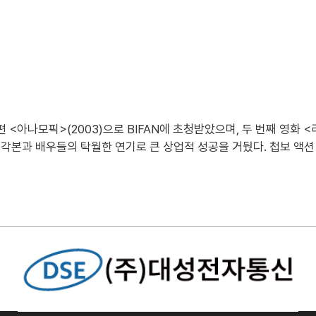
 <아나모픽>(2003)으로 BIFAN에 초청받았으며, 두 번째 영화 <
각본과 배우들의 탁월한 연기로 큰 상업적 성공을 거뒀다. 첩보 액션 