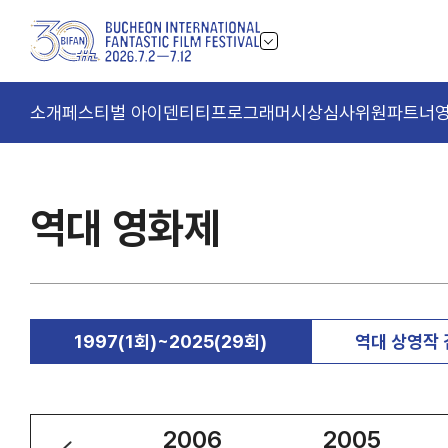
소개
페스티벌 아이덴티티
프로그래머
시상
심사위원
파트너
역대 영화제
1997(1회)~2025(29회)
역대 상영작
2007
2006
2005