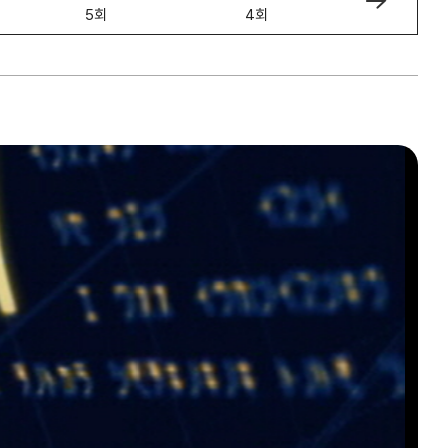
5회
4회
3회