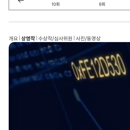
11회
10회
9회
개요
상영작
수상작/심사위원
사진/동영상