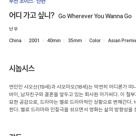
부천 초이스: 단편
어디 가고 싶니?
Go Wherever You Wanna Go
난 우
China
2001
40min
35mm
Color
Asian Premi
시놉시스
연인인 샤오산(19세)과 샤오마오(18세)는 막연히 어디론가 
바이, 남자친구와 결혼을 앞두고 있는 회사원 아가씨다. 이 
묘한 공감으로, 드라마는 멜로 드라마적인 상황으로 변해간다. 
한다. 멜로 드라마와 인질극을 섞으면서 영화는 삶의 방향성을 