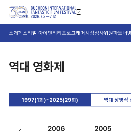
소개
페스티벌 아이덴티티
프로그래머
시상
심사위원
파트너
역대 영화제
1997(1회)~2025(29회)
역대 상영작
2007
2006
2005