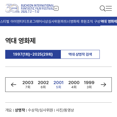
스티벌 아이덴티티
프로그래머
시상
심사위원
파트너
영화제 후원
조직 구성
역대 영화제
역대 영화제
1997(1회)~2025(29회)
역대 상영작 검색
5
2004
2003
2002
2001
2000
1999
1998
8회
7회
6회
5회
4회
3회
2회
개요
상영작
수상작/심사위원
사진/동영상