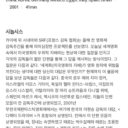
2001
41min
시놉시스
카이에 뒤 시네마와 SRF(프랑스 감독 협회)는 올해 칸 영화제
감독주간을 통해 의미심장한 프로젝트를 선보였다. 오늘날 세계영화
속에서 미국영화의 우위적 지배라는 현상에 대한 질문을 던지고
각국의 감독들이 짧은 단편을 통해 그 답을 제시하는 방식이었다. 그
질문은 다음과 같다. '세계화(미국영화의 지배)가 영화 창작에 위험을
끼친다는 생각에 대한 당신의 대답은 무엇인가?' 현재까지 이 물음에
답을 보낸 감독들은 다음과 같다. 중국의 로우 예와 지아 장커,
이스라엘의 아모스 기타이, 독일의 헬마 잔더스-브람스, 이집트의
유스리 나스랄라, 이탈리아의 장 마리 슈트라웁과 다니엘 위에,
스페인의 마르크 레샤, 멕시코의 아르투로 립스테인. 이들의 단편
모음이 칸 감독주간에 상영되었고, 2001년
부천국제판타스틱영화제에서는 여기에 한국의 이현승 감독의 대답, <
디렉터 드라이버 >가 포함되어 상영된다. 칸에서 이 단편 모음이
상영되었을 때, 장내는 숙연하였고 때로는 박수갈채와 때로는 조용한