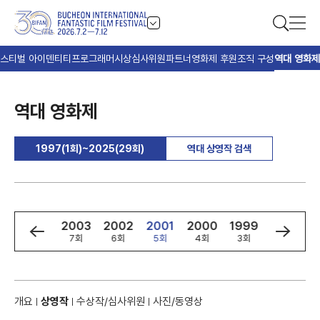
스티벌 아이덴티티
프로그래머
시상
심사위원
파트너
영화제 후원
조직 구성
역대 영화제
역대 영화제
1997(1회)~2025(29회)
역대 상영작 검색
5
2004
2003
2002
2001
2000
1999
1998
8회
7회
6회
5회
4회
3회
2회
개요
상영작
수상작/심사위원
사진/동영상