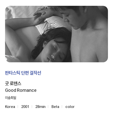
판타스틱 단편 걸작선
굿 로맨스
Good Romance
이송희일
Korea
2001
28min
Beta
color