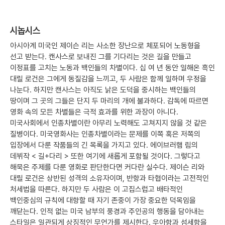
시놉시스
아시아계 미국인 제이슨 리는 사소한 장난으로 체포되어 노동형을
선고 받는다. 캔사스로 보내진 그를 기다리는 것은 길을 만들고
이정표를 고치는 노동과 백인들의 차별이다. 십 여 년 동안 일해온 흑인
대릴 로건은 그에게 동질감을 느끼고, 두 사람은 함께 일하며 우정을
나눈다. 하지만 캔사스는 아직도 낡은 도덕을 중시하는 백인들의
땅이며 그 곳의 그들은 단지 두 마리의 개에 불과하다. 감독에 따르면
영화 속의 모든 차별들은 극적 효과를 위한 과장이 아니다.
미국사회에서 인종차별이란 아무리 노력해도 고쳐지지 않을 것 같은
질병이다. 미국영화사는 인종차별이라는 문제를 이쪽 혹은 저쪽의
입장에서 다룬 작품들의 긴 목록을 가지고 있다. 에이브러햄 림의
데뷔작 < 길+다리 > 또한 여기에 새롭게 포함될 것이다. 그렇다고
해묵은 주제를 다룬 영화로 판단한다면 커다란 실수다. 제이슨 리와
대릴 로건은 상반된 성격의 소유자이며, 반항과 타협이라는 고전적인
처세법을 따른다. 하지만 두 사람은 이 고집스럽고 배타적인
백인중심의 규칙에 대항할 때 자기 존중이 가장 중요한 덕목임을
깨닫는다. 인적 없는 미국 남부의 풍경과 주인공의 행동을 담아내는
스타일은 일관되게 상징적인 무언가를 제시한다. 우아함과 섬세함을