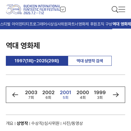
스티벌 아이덴티티
프로그래머
시상
심사위원
파트너
영화제 후원
조직 구성
역대 영화제
역대 영화제
1997(1회)~2025(29회)
역대 상영작 검색
5
2004
2003
2002
2001
2000
1999
1998
8회
7회
6회
5회
4회
3회
2회
개요
상영작
수상작/심사위원
사진/동영상