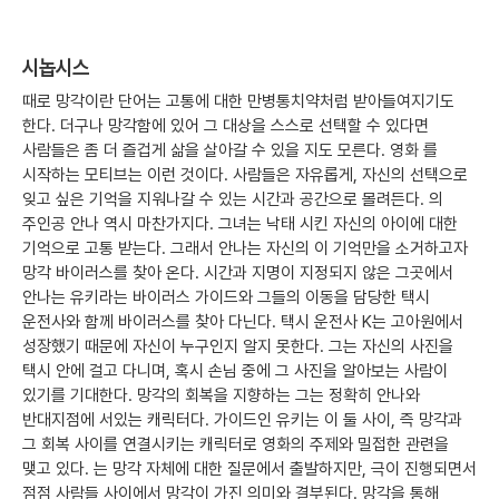
시놉시스
때로 망각이란 단어는 고통에 대한 만병통치약처럼 받아들여지기도
한다. 더구나 망각함에 있어 그 대상을 스스로 선택할 수 있다면
사람들은 좀 더 즐겁게 삶을 살아갈 수 있을 지도 모른다. 영화 를
시작하는 모티브는 이런 것이다. 사람들은 자유롭게, 자신의 선택으로
잊고 싶은 기억을 지워나갈 수 있는 시간과 공간으로 몰려든다. 의
주인공 안나 역시 마찬가지다. 그녀는 낙태 시킨 자신의 아이에 대한
기억으로 고통 받는다. 그래서 안나는 자신의 이 기억만을 소거하고자
망각 바이러스를 찾아 온다. 시간과 지명이 지정되지 않은 그곳에서
안나는 유키라는 바이러스 가이드와 그들의 이동을 담당한 택시
운전사와 함께 바이러스를 찾아 다닌다. 택시 운전사 K는 고아원에서
성장했기 때문에 자신이 누구인지 알지 못한다. 그는 자신의 사진을
택시 안에 걸고 다니며, 혹시 손님 중에 그 사진을 알아보는 사람이
있기를 기대한다. 망각의 회복을 지향하는 그는 정확히 안나와
반대지점에 서있는 캐릭터다. 가이드인 유키는 이 둘 사이, 즉 망각과
그 회복 사이를 연결시키는 캐릭터로 영화의 주제와 밀접한 관련을
맺고 있다. 는 망각 자체에 대한 질문에서 출발하지만, 극이 진행되면서
점점 사람들 사이에서 망각이 가진 의미와 결부된다. 망각을 통해