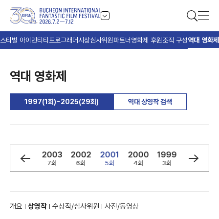
스티벌 아이덴티티
프로그래머
시상
심사위원
파트너
영화제 후원
조직 구성
역대 영화제
역대 영화제
1997(1회)~2025(29회)
역대 상영작 검색
5
2004
2003
2002
2001
2000
1999
1998
8회
7회
6회
5회
4회
3회
2회
개요
상영작
수상작/심사위원
사진/동영상