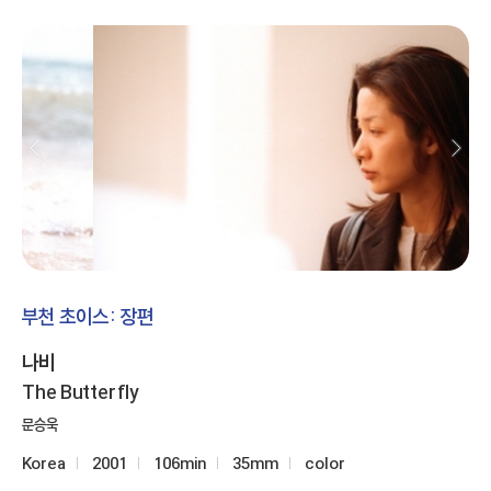
부천 초이스: 장편
나비
The Butterfly
문승욱
Korea
2001
106min
35mm
color